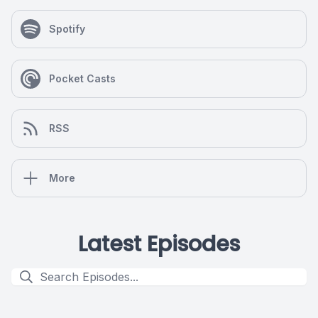
Spotify
Pocket Casts
RSS
More
Latest Episodes