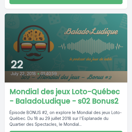
22
July 22, 2018
•
01:40:59
Mondial des jeux Loto-Québec
- BaladoLudique - s02 Bonus2
Épisode BONUS #2, on explore le Mondial des jeux Loto-
Québec. Du 18 au 29 juillet 2018 sur l'Esplanade du
Quartier des Spectacles, le Mondial...