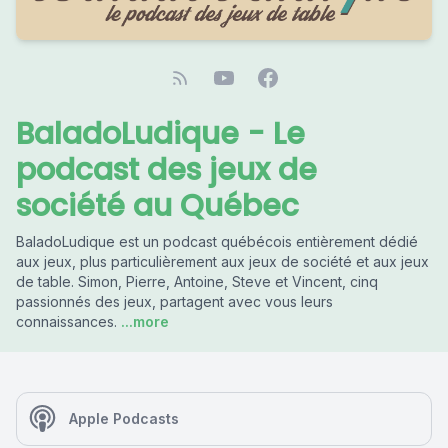
BaladoLudique - Le
podcast des jeux de
société au Québec
BaladoLudique est un podcast québécois entièrement dédié
aux jeux, plus particulièrement aux jeux de société et aux jeux
de table. Simon, Pierre, Antoine, Steve et Vincent, cinq
passionnés des jeux, partagent avec vous leurs
connaissances.
...more
Apple Podcasts