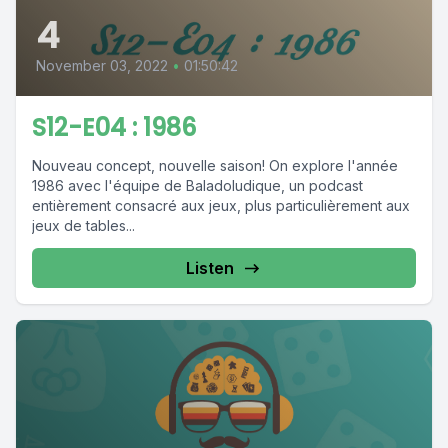
4
November 03, 2022
•
01:50:42
S12-E04 : 1986
Nouveau concept, nouvelle saison! On explore l'année
1986 avec l'équipe de Baladoludique, un podcast
entièrement consacré aux jeux, plus particulièrement aux
jeux de tables...
Listen