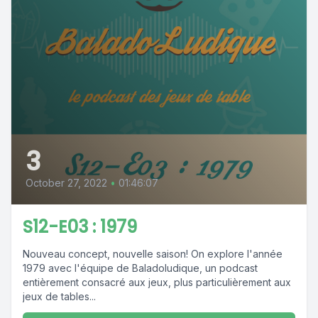
3
October 27, 2022
•
01:46:07
S12-E03 : 1979
Nouveau concept, nouvelle saison! On explore l'année
1979 avec l'équipe de Baladoludique, un podcast
entièrement consacré aux jeux, plus particulièrement aux
jeux de tables...