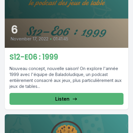
6
November 17, 2022
•
01:41:45
S12-E06 : 1999
Nouveau concept, nouvelle saison! On explore l'année
1999 avec l'équipe de Baladoludique, un podcast
entièrement consacré aux jeux, plus particulièrement aux
jeux de tables...
Listen