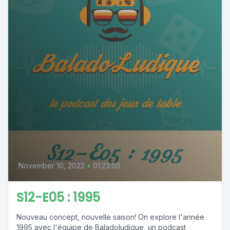
November 10, 2022
•
01:23:50
S12-E05 : 1995
Nouveau concept, nouvelle saison! On explore l'année
1995 avec l'équipe de Baladoludique, un podcast