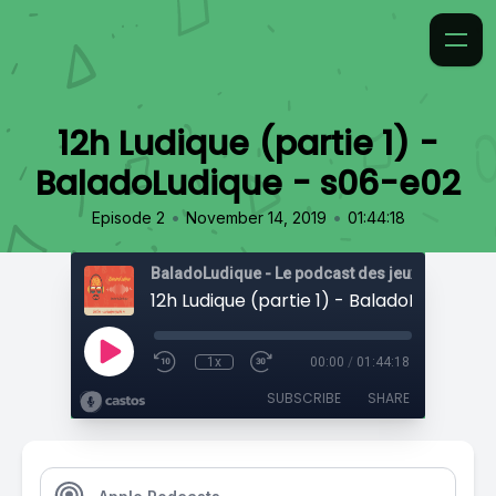
12h Ludique (partie 1) -
BaladoLudique - s06-e02
•
•
Episode 2
November 14, 2019
01:44:18
1x
00:00
/
01:44:18
SUBSCRIBE
SHARE