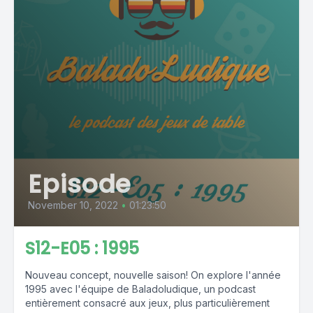
Episode
November 10, 2022
•
01:23:50
S12-E05 : 1995
Nouveau concept, nouvelle saison! On explore l'année
1995 avec l'équipe de Baladoludique, un podcast
entièrement consacré aux jeux, plus particulièrement