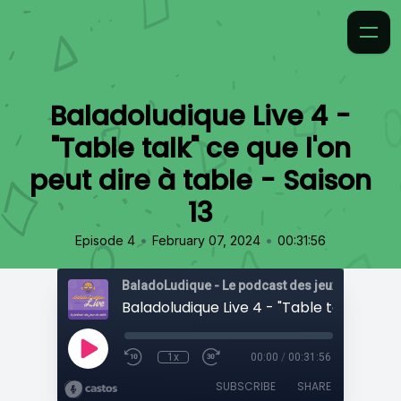
Baladoludique Live 4 -
"Table talk" ce que l'on
peut dire à table - Saison
13
•
•
Episode 4
February 07, 2024
00:31:56
1x
00:00
/
00:31:56
SUBSCRIBE
SHARE