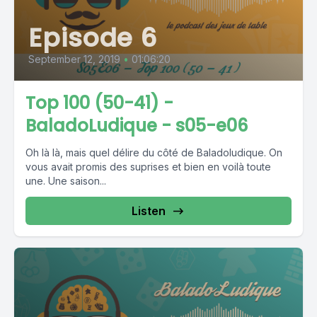
Episode 6
September 12, 2019
•
01:06:20
Top 100 (50-41) -
BaladoLudique - s05-e06
Oh là là, mais quel délire du côté de Baladoludique. On
vous avait promis des suprises et bien en voilà toute
une. Une saison...
Listen