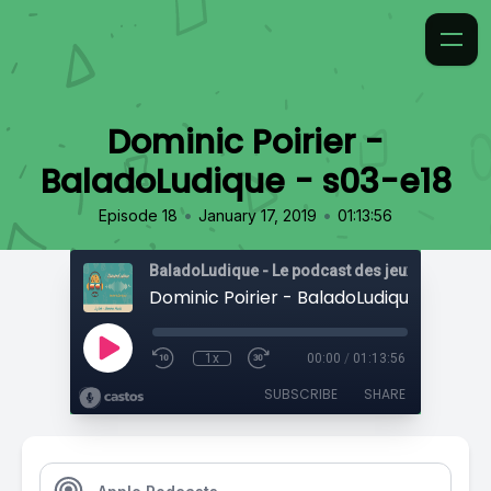
Dominic Poirier -
BaladoLudique - s03-e18
•
•
Episode 18
January 17, 2019
01:13:56
Dominic Poirier - BaladoLudique - s03-e
1x
00:00
/
01:13:56
SUBSCRIBE
SHARE