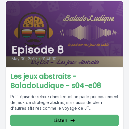
Episode 8
May 30, 2019
•
01:49:10
Les jeux abstraits -
BaladoLudique - s04-e08
Petit épisode relaxe dans lequel on parle principalement
de jeux de stratégie abstrait, mais aussi de plein
d'autres affaires comme le voyage de JF...
Listen