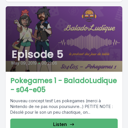
Episode 5
May 09, 2019
•
00:21:06
Pokegames 1 - BaladoLudique
- s04-e05
Nouveau concept test! Les pokegames (merci à
Nintendo de ne pas nous poursuivre...) PETITE NOTE :
Désolé pour le son un peu chaotique, on...
Listen