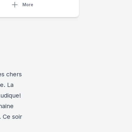
More
es chers
e. La
Ludique!
haine
 Ce soir