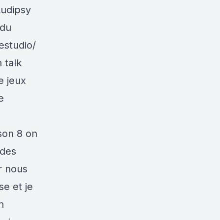
Ludipsy
 du
studio/
 talk
e jeux
e
son 8 on
 des
r nous
se et je
n