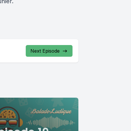
nier.
Next Episode