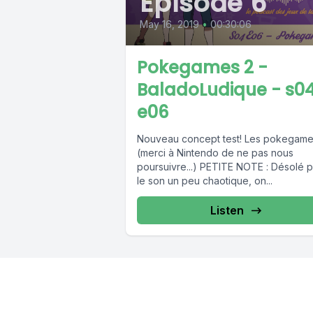
Episode 6
May 16, 2019
•
00:30:06
Pokegames 2 -
BaladoLudique - s0
e06
Nouveau concept test! Les pokegam
(merci à Nintendo de ne pas nous
poursuivre...) PETITE NOTE : Désolé pour
le son un peu chaotique, on...
Listen