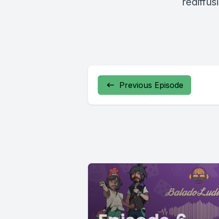
rediffu
Previous Episode