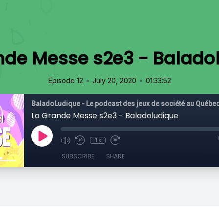
nde Messe s2e3 - Balado
•
•
Episode 12
July 20, 2020
01:33:52
BaladoLudique - Le podcast des jeux de société au Québe
La Grande Messe s2e3 - Baladoludique
1x
SUBSCRIBE
SHARE