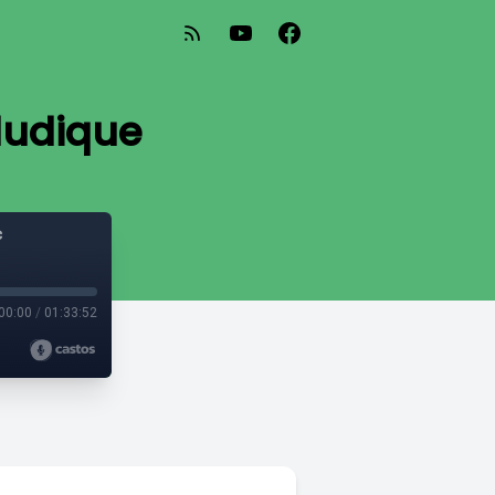
ludique
c
00:00
/
01:33:52