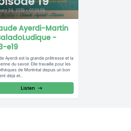
pisode 19
ary 24, 2019
•
01:29:58
aude Ayerdi-Martin
BaladoLudique -
3-e19
e Ayerdi est la grande prêtresse et la
enne du savoir. Elle travaille pour les
iothèques de Montréal depuis un bon
t déjà et...
Listen