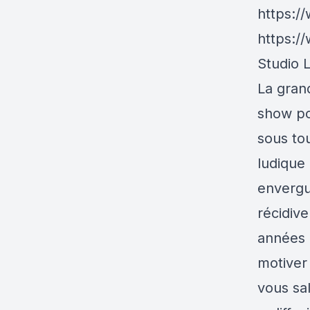
https:/
https:/
Studio 
La gran
show po
sous tou
ludique
envergu
récidiv
années 
motiver 
vous sal