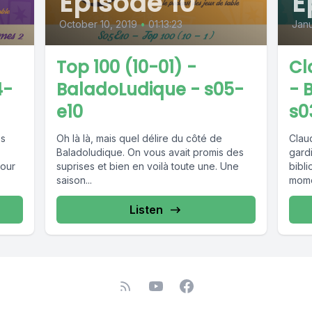
Episode 10
E
October 10, 2019
•
01:13:23
Janu
Top 100 (10-01) -
Cl
4-
BaladoLudique - s05-
- 
e10
s0
es
Oh là là, mais quel délire du côté de
Claud
Baladoludique. On vous avait promis des
gardi
suprises et bien en voilà toute une. Une
bibl
saison...
momen
Listen