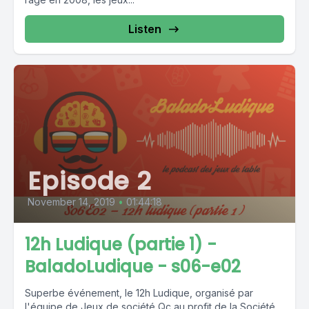
Listen
Episode 2
November 14, 2019
•
01:44:18
12h Ludique (partie 1) -
BaladoLudique - s06-e02
Superbe événement, le 12h Ludique, organisé par
l'équipe de Jeux de société Qc au profit de la Société