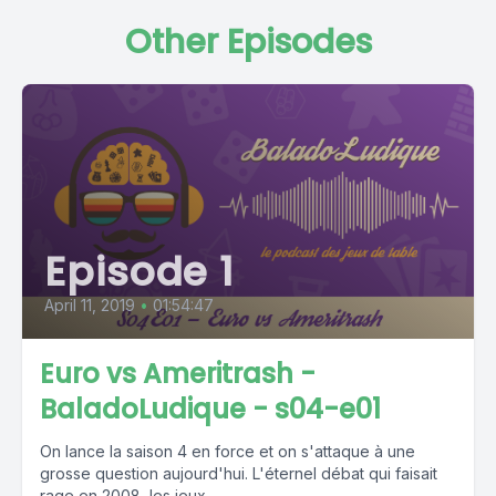
Other Episodes
Episode 1
April 11, 2019
•
01:54:47
Euro vs Ameritrash -
BaladoLudique - s04-e01
On lance la saison 4 en force et on s'attaque à une
grosse question aujourd'hui. L'éternel débat qui faisait
rage en 2008, les jeux...