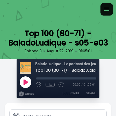
Top 100 (80-71) -
BaladoLudique - s05-e03
•
•
Episode 3
August 22, 2019
01:05:01
Top 100 (80-71) - BaladoLudique - s05-
1x
00:00
/
01:05:01
SUBSCRIBE
SHARE