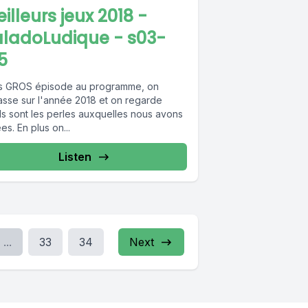
illeurs jeux 2018 -
aladoLudique - s03-
5
s GROS épisode au programme, on
asse sur l'année 2018 et on regarde
ls sont les perles auxquelles nous avons
es. En plus on...
Listen
...
33
34
Next