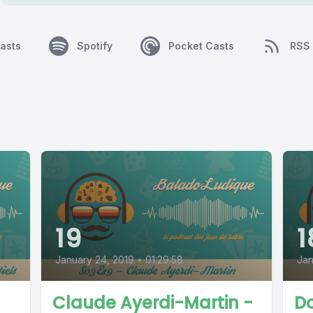
asts
Spotify
Pocket Casts
RSS
19
1
January 24, 2019
•
01:29:58
Jan
Claude Ayerdi-Martin -
Do