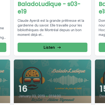
BaladoLudique - s03-
B
e19
e1
Claude Ayerdi est la grande prêtresse et la
Domi
gardienne du savoir. Elle travaille pour les
nou
ême
bibliothèques de Montréal depuis un bon
Hoc
moment déjà et...
magn
g...
Listen
16
1
January 03, 2019
•
01:14:00
Dec