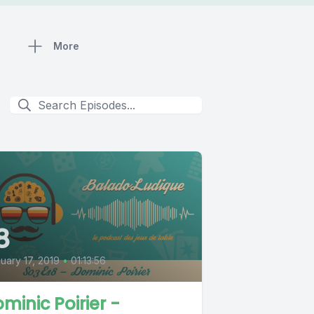
More
8
uary 17, 2019
•
01:13:56
minic Poirier -