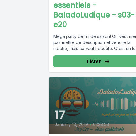
essentiels -
BaladoLudique - s03-
e20
Méga party de fin de saison! On veut m
pas mettre de description et vendre la
mèche, mais ça vaut l'écoute. C'est un lon
Listen
17
January 10, 2019
•
01:28:53