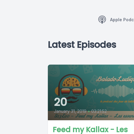
Apple Podc
Latest Episodes
20
January 31, 2019
•
03:21:52
Feed my Kallax - Les