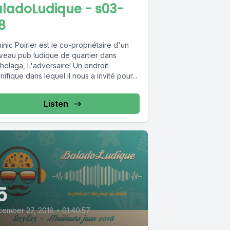
aladoLudique - s03-
8
nic Poirier est le co-propriétaire d'un
veau pub ludique de quartier dans
helaga, L'adversaire! Un endroit
ifique dans lequel il nous a invité pour...
Listen
5
ember 27, 2018
•
01:40:57