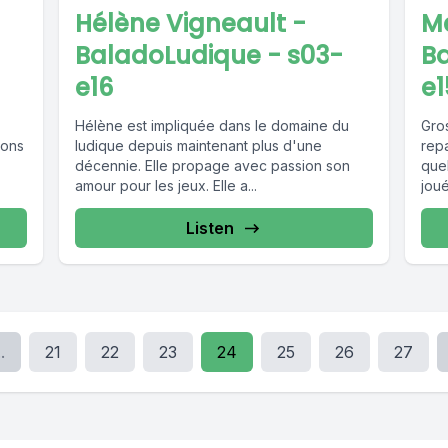
Hélène Vigneault -
Me
BaladoLudique - s03-
B
e16
e1
Hélène est impliquée dans le domaine du
Gro
ions
ludique depuis maintenant plus d'une
rep
décennie. Elle propage avec passion son
que
amour pour les jeux. Elle a...
joué
Listen
..
21
22
23
24
25
26
27